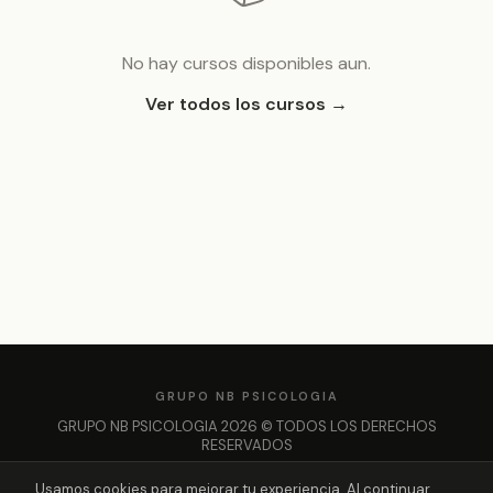
No hay cursos disponibles aun.
Ver todos los cursos →
GRUPO NB PSICOLOGIA
GRUPO NB PSICOLOGIA 2026 © TODOS LOS DERECHOS
RESERVADOS
Privacidad y Proteccion de Datos
Politica de Cookies
Usamos cookies para mejorar tu experiencia. Al continuar