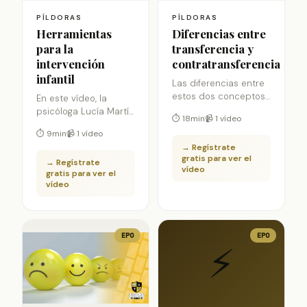
PÍLDORAS
PÍLDORAS
Herramientas
Diferencias entre
para la
transferencia y
intervención
contratransferencia
infantil
Las diferencias entre
estos dos conceptos
En este vídeo, la
son muy necesarios y
psicóloga Lucía Martín
⏱ 18min
📹 1 vídeo
útiles dentro de
nos entrega una
⏱ 9min
📹 1 vídeo
sesión. A su vez,
primera mirada a las
→ Regístrate
podrá ayudarte a
herramientas de
gratis para ver el
explorar el vínculo
→ Regístrate
intervención
vídeo
gratis para ver el
que tenéis tu
psicológica en
vídeo
paciente y tu, y como
infantes.
afecta a la terapia.
EPO
EPO
⚡