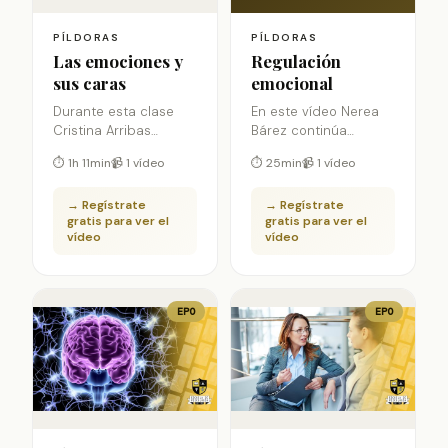
PÍLDORAS
PÍLDORAS
Las emociones y
Regulación
sus caras
emocional
Durante esta clase
En este vídeo Nerea
Cristina Arribas
Bárez continúa
expone los principios
explicando aspectos
⏱ 1h 11min
📹 1 vídeo
⏱ 25min
📹 1 vídeo
más importantes
relevantes para la
sobre el trabajo con
regulación emocional,
→ Regístrate
→ Regístrate
emociones en
tras haber
gratis para ver el
gratis para ver el
psicoterapia.
presentado en el
vídeo
vídeo
primer vídeo «Las
emociones y sus
caras» los
fundamentos sobre
EPO
EPO
las emociones.