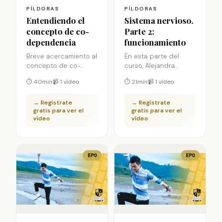
PÍLDORAS
PÍLDORAS
Entendiendo el
Sistema nervioso.
concepto de co-
Parte 2:
dependencia
funcionamiento
Breve acercamiento al
En esta parte del
concepto de co-
curso, Alejandra
dependencia
Garcia nos explicará
⏱ 40min
📹 1 vídeo
⏱ 21min
📹 1 vídeo
realizado por Gabriela
el funcionamiento del
Zafra con aspectos
sistema nervioso
→ Regístrate
→ Regístrate
interesantes para su
gratis para ver el
gratis para ver el
trabajo en
vídeo
vídeo
psicoterapia
EPO
EPO