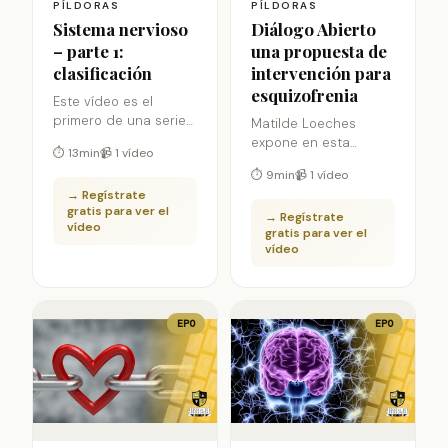
PÍLDORAS
PÍLDORAS
Sistema nervioso
Diálogo Abierto
– parte 1:
una propuesta de
clasificación
intervención para
esquizofrenia
Este vídeo es el
primero de una serie
Matilde Loeches
realizada por
expone en esta
⏱ 13min
📹 1 vídeo
Alejandra García para
píldora de
⏱ 9min
📹 1 vídeo
recuperar los
actualización una
→ Regístrate
aspectos más
breve descripción
gratis para ver el
relevantes sobre el
→ Regístrate
acerca del Diálogo
vídeo
gratis para ver el
Sistema Nervioso que
Abierto como
vídeo
todo psicólogo debe
propuesta de
conocer. En esta
intervención para
primera parte se
pacientes con
tratan conceptos
esquizofrenia.
EPO
EPO
claves sobre la
anatomía y
clasificación del SN.