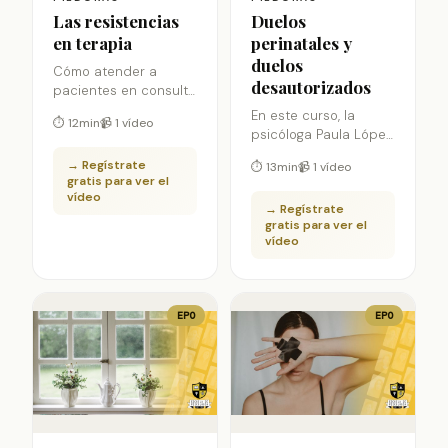
Las resistencias
Duelos
en terapia
perinatales y
duelos
Cómo atender a
desautorizados
pacientes en consulta
que acuden a buscar
En este curso, la
⏱ 12min
📹 1 vídeo
algún cambio pero
psicóloga Paula López
con la paradoja de
nos introduce en el
→ Regístrate
que nada cambie y
⏱ 13min
📹 1 vídeo
mundo de los duelos
gratis para ver el
aparecen muchas
perinatales y duelos
vídeo
resistencias que
→ Regístrate
desautorizados ¿Son
tenemos que
gratis para ver el
lo mismo?
vídeo
gestionar en el propio
proceso terapéutico.
EPO
EPO