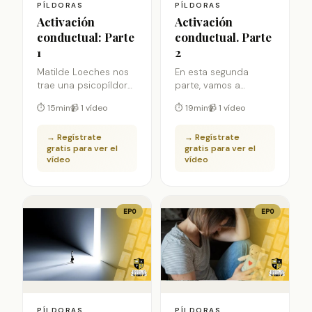
PÍLDORAS
PÍLDORAS
Activación
Activación
conductual: Parte
conductual. Parte
1
2
Matilde Loeches nos
En esta segunda
trae una psicopíldora
parte, vamos a
sobre los orígenes y
profundizar en qué
⏱ 15min
📹 1 vídeo
⏱ 19min
📹 1 vídeo
conceptualización de
aspectos son clave
la activación
para poder llegar a
→ Regístrate
→ Regístrate
conductual en esta
conseguir esta
gratis para ver el
gratis para ver el
primera parte. No te
activación conductual
vídeo
vídeo
pierdas la
en nuestros pacientes
continuación
EPO
EPO
PÍLDORAS
PÍLDORAS