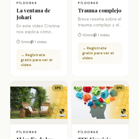
PÍLDORAS
PÍLDORAS
La ventana de
Trauma complejo
Johari
Breve reseña sobre el
trauma complejo y el
En este vídeo Cristina
trastorno de estrés
nos explica cómo
⏱ 10min
📹 1 vídeo
postraumático.
aplica ella la técnica
⏱ 5min
📹 1 vídeo
de la Ventana de
→ Regístrate
Johari. Introduce
gratis para ver el
→ Regístrate
modificaciones al
vídeo
gratis para ver el
formato habitual.
vídeo
EPO
EPO
PÍLDORAS
PÍLDORAS