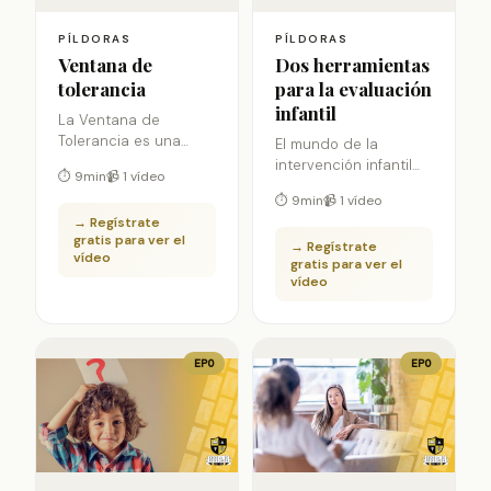
PÍLDORAS
PÍLDORAS
Ventana de
Dos herramientas
tolerancia
para la evaluación
infantil
La Ventana de
Tolerancia es una
El mundo de la
herramienta clave
intervención infantil
⏱ 9min
📹 1 vídeo
durante el proceso de
cuenta con múltiples
⏱ 9min
📹 1 vídeo
intervención en
herramientas tanto
→ Regístrate
psicología. La
para el momento de la
gratis para ver el
psicóloga Laura
→ Regístrate
evaluación como para
vídeo
gratis para ver el
Barreiro nos entrega
la intervención. En
vídeo
información básica
este vídeo Lucía
respecto de sus
Martín nos enseña
características,
dos herramientas
sentido y modo de
base para la
EPO
EPO
utilización.
evaluación en niños.