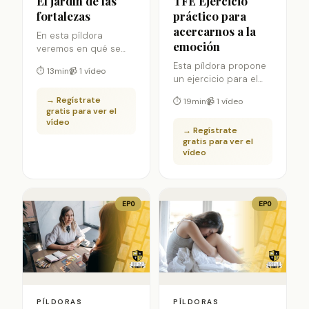
El jardín de las
TFE Ejercicio
fortalezas
práctico para
acercarnos a la
En esta píldora
emoción
veremos en qué se
basa esta técnica
Esta píldora propone
⏱ 13min
📹 1 vídeo
específica, en qué
un ejercicio para el
contexto utilizarla,
acercamiento a la
→ Regístrate
para qué y como lo
⏱ 19min
📹 1 vídeo
emoción de nuestros
gratis para ver el
trabajamos desde
pacientes en terapia.
vídeo
una perspectiva
→ Regístrate
integradora
gratis para ver el
vídeo
EPO
EPO
PÍLDORAS
PÍLDORAS