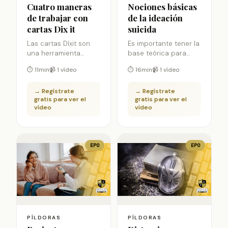
Cuatro maneras
Nociones básicas
de trabajar con
de la ideación
cartas Dix it
suicida
Las cartas Díxit son
Es importante tener la
una herramienta
base teórica para
proyectiva muy
acercarnos al
⏱ 11min
📹 1 vídeo
⏱ 16min
📹 1 vídeo
potente para poder
concepto de ideación
utilizar en sesión. En
suicida. En este vídeo,
→ Regístrate
→ Regístrate
esta píldora
podrás aprender las
gratis para ver el
gratis para ver el
aprenderemos cuatro
nociones básicas de
vídeo
vídeo
maneras en las que
la misma.
podemos darle
utilidad durante
nuestras sesiones.
EPO
EPO
PÍLDORAS
PÍLDORAS