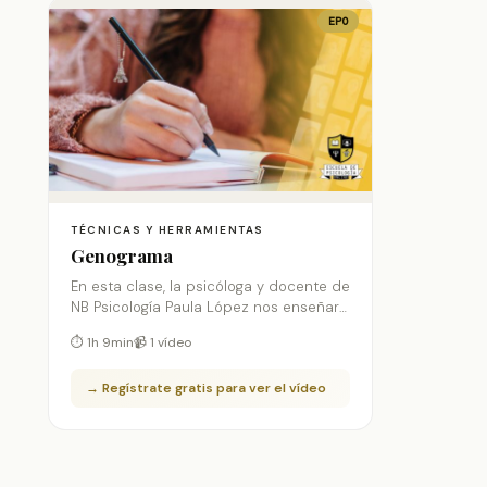
EPO
TÉCNICAS Y HERRAMIENTAS
Genograma
En esta clase, la psicóloga y docente de
NB Psicología Paula López nos enseñará
cómo hacer un genograma en terapia,
⏱ 1h 9min
📹 1 vídeo
veremos los tipos de relaciones y cómo
detectar patrones familiares a través
→ Regístrate gratis para ver el vídeo
del genograma.