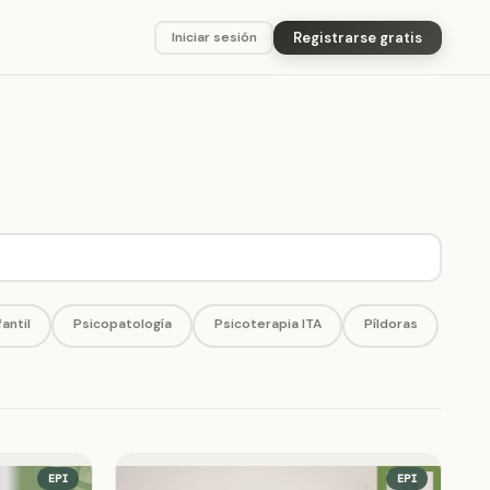
Registrarse gratis
Iniciar sesión
fantil
Psicopatología
Psicoterapia ITA
Píldoras
EPI
EPI