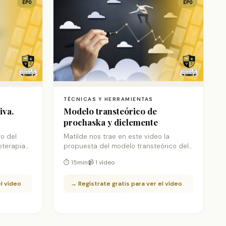
EPO
EPO
TÉCNICAS Y HERRAMIENTAS
iva.
Modelo transteórico de
prochaska y diclemente
ro del
Matilde nos trae en este video la
oterapia
propuesta del modelo transteórico del
B
cambio, muy útil para casos en los que
⏱ 15min
📹 1 vídeo
xpone
la adicción está presente.
s en
el vídeo
→ Regístrate gratis para ver el vídeo
nos enseña
ntervenir