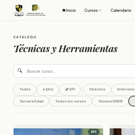
Inicio
Cursos
Calendario
CATALOGO
Técnicas y Herramientas
🔍
Todos
🌿 EPI
Directos
Intervenc
⭐ EPO
Tercera Edad
Todos los cursos
Técnica EMDR
EPI