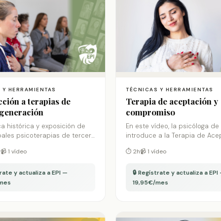
 Y HERRAMIENTAS
TÉCNICAS Y HERRAMIENTAS
ción a terapias de
Terapia de aceptación y
 generación
compromiso
a histórica y exposición de
En este vídeo, la psicóloga de
ipales psicoterapias de tercera
introduce a la Terapia de Ace
n y sus técnicas asociadas.
Compromiso, nos entrega una
n
📹 1 vídeo
⏱ 2h
📹 1 vídeo
contextualización histórica y 
entrega conceptos básicos y 
trate y actualiza a EPI —
para su utilización dentro de 
🔒 Regístrate y actualiza a EPI
procesos psicoterapéuticos 
/mes
19,95€/mes
perspectiva integradora.