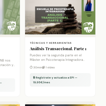
TÉCNICAS Y HERRAMIENTAS
Análisis Transaccional. Parte 1
Puedes ver la segunda parte en el
Máster en Psicoterapia Integradora
 NB nos
Trauma y Apego. Rellena el formulario y
ptación y
⏱ 30min
📹 1 vídeo
te mandamos el dossier.
nos
🔒 Regístrate y actualiza a EPI —
técnicas
19,95€/mes
los
 —
desde una