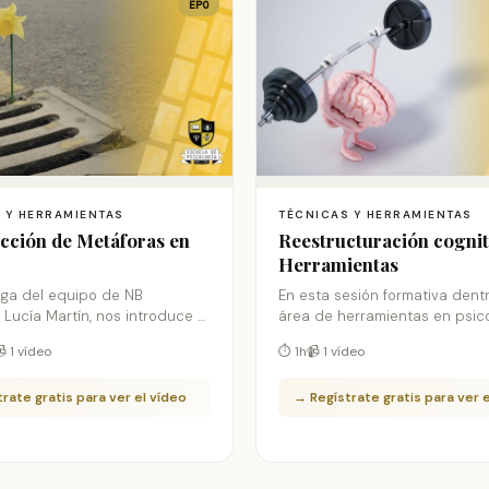
EPO
 Y HERRAMIENTAS
TÉCNICAS Y HERRAMIENTAS
cción de Metáforas en
Reestructuración cognit
Herramientas
oga del equipo de NB
En esta sesión formativa dent
, Lucía Martín, nos introduce al
área de herramientas en psic
las metáforas en terapia. Nos
integradora, la psicóloga de N
 1 vídeo
⏱ 1h
📹 1 vídeo
é son las metáforas, para
Psicología, Alejandra García e
iles, cuáles objetivos
elementos teóricos relevante
rate gratis para ver el vídeo
→ Regístrate gratis para ver 
efinir en torno a ellas y nos
reestructuración cognitiva y 
strategias clave para su
herramientas prácticas para i
ión y despliegue en terapia.
en nuestras terapias.