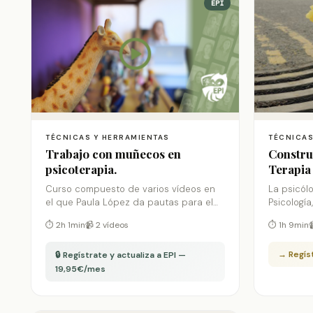
EPI
TÉCNICAS Y HERRAMIENTAS
TÉCNICAS
Trabajo con muñecos en
Constru
psicoterapia.
Terapia
Curso compuesto de varios vídeos en
La psicól
el que Paula López da pautas para el
Psicología
uso de este recurso tan interesante en
mundo de 
⏱ 2h 1min
📹 2 vídeos
⏱ 1h 9min

psicoterapia. Primera parte del curso
enseña qu
qué son út
→ Regíst
🔒 Regístrate y actualiza a EPI —
podemos d
entrega e
19,95€/mes
construcc