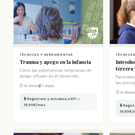
TÉCNICAS Y HERRAMIENTAS
TÉCNICAS
Trauma y apego en la infancia
Introduc
tercera
Cómo las experiencias tempranas de
apego influyen en el desarrollo
Panorámic
emocional del niño y claves de
las princ
⏱ 1h 12min
📹 1 vídeo
intervención para reparar el trauma
generació
⏱ 1h 36mi
temprano.
🔒 Regístrate y actualiza a EPI —
19,95€/mes
🔒 Regís
19,95€