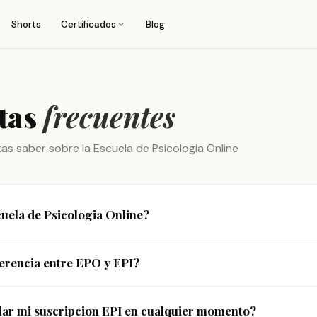
Shorts
Certificados
Blog
tas
frecuentes
as saber sobre la Escuela de Psicologia Online
cuela de Psicologia Online?
sicologia Online es la plataforma de formacion de Grupo NB Psico
ferencia entre EPO y EPI?
ando a profesionales de la salud mental. Ofrecemos cursos en vi
n certificado oficial.
gratuito y da acceso a una seleccion de cursos basicos. El plan E
ar mi suscripcion EPI en cualquier momento?
 el contenido, incluyendo masterclasses, sesiones clinicas grab