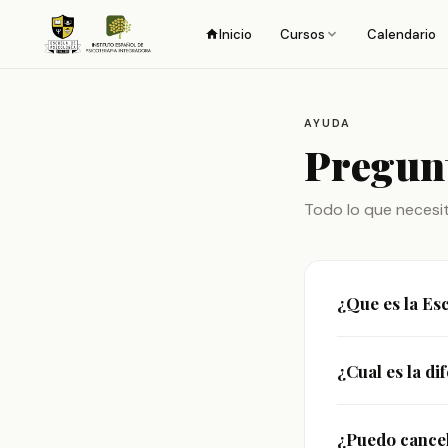
Inicio
Cursos
Calendario
AYUDA
Pregun
Todo lo que necesit
¿Que es la Es
La Escuela de P
¿Cual es la di
de 16 anos form
masterclasses co
El plan EPO es 
¿Puedo cancel
completo a todo