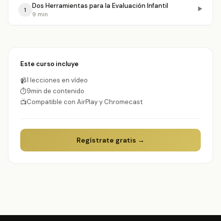
Dos Herramientas para la Evaluación Infantil
▶️
1
9 min
Este curso incluye
1 lecciones en vídeo
📹
9min de contenido
⏱
Compatible con AirPlay y Chromecast
📺
Regístrate gratis →