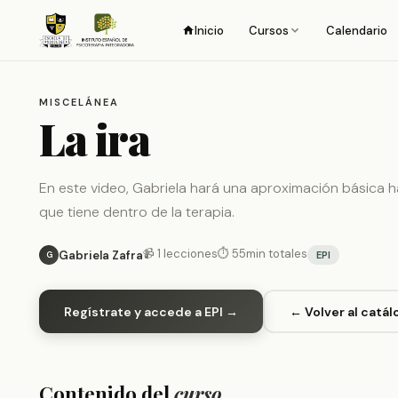
Inicio
Cursos
Calendario
MISCELÁNEA
La ira
En este video, Gabriela hará una aproximación básica ha
que tiene dentro de la terapia.
📹 1 lecciones
⏱ 55min totales
Gabriela Zafra
EPI
G
Regístrate y accede a EPI →
← Volver al catál
Contenido del
curso