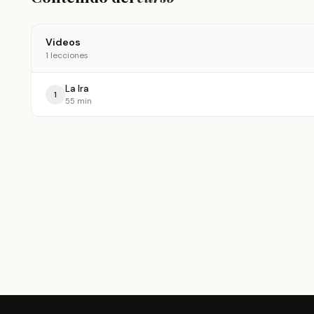
Videos
1 lecciones
La Ira
1
55 min