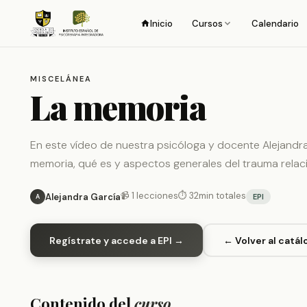
Inicio
Cursos
Calendario
MISCELÁNEA
La memoria
En este vídeo de nuestra psicóloga y docente Alejandr
memoria, qué es y aspectos generales del trauma relac
📹 1 lecciones
⏱ 32min totales
Alejandra García
EPI
A
Regístrate y accede a EPI →
← Volver al catál
Contenido del
curso