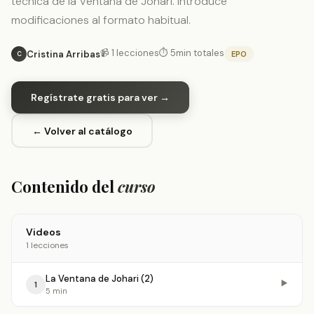
técnica de la Ventana de Johari. Introduce
modificaciones al formato habitual.
📹 1 lecciones
⏱ 5min totales
Cristina Arribas
EPO
C
Regístrate gratis para ver →
← Volver al catálogo
Contenido del
curso
Videos
1 lecciones
La Ventana de Johari (2)
▶️
1
5 min