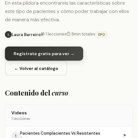
En esta píldora encontrareis las características sobre
este tipo de pacientes y cómo poder trabajar con ellos
de manera más efectiva.
📹 1 lecciones
⏱ 8min totales
Laura Barreiro
EPO
L
Regístrate gratis para ver →
← Volver al catálogo
Contenido del
curso
Videos
1 lecciones
Pacientes Complacientes Vs Resistentes
▶️
1